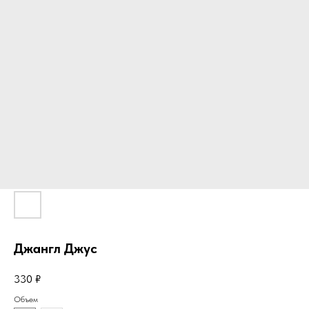
Джангл Джус
330
₽
Объем