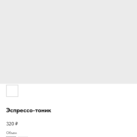
Эспрессо-тоник
320
₽
Объем